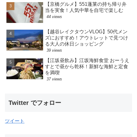
【京橋グルメ】551蓬莱の持ち帰り弁
当を実食！人気中華を自宅で楽しむ
44 views
【越谷レイクタウンVLOG】50代メン
ズにおすすめ！アウトレットで見つけ
る大人の休日ショッピング
39 views
【江坂昼飲み】江坂海鮮食堂 おーうえ
すとで昼から乾杯！新鮮な海鮮と定食
を満喫
37 views
Twitter でフォロー
ツイート