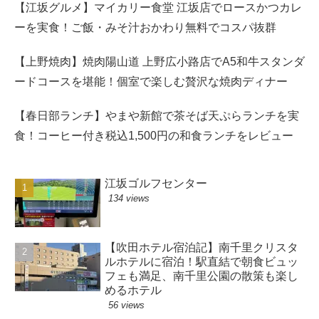
【江坂グルメ】マイカリー食堂 江坂店でロースかつカレ
ーを実食！ご飯・みそ汁おかわり無料でコスパ抜群
【上野焼肉】焼肉陽山道 上野広小路店でA5和牛スタンダ
ードコースを堪能！個室で楽しむ贅沢な焼肉ディナー
【春日部ランチ】やまや新館で茶そば天ぷらランチを実
食！コーヒー付き税込1,500円の和食ランチをレビュー
江坂ゴルフセンター
134 views
【吹田ホテル宿泊記】南千里クリスタ
ルホテルに宿泊！駅直結で朝食ビュッ
フェも満足、南千里公園の散策も楽し
めるホテル
56 views