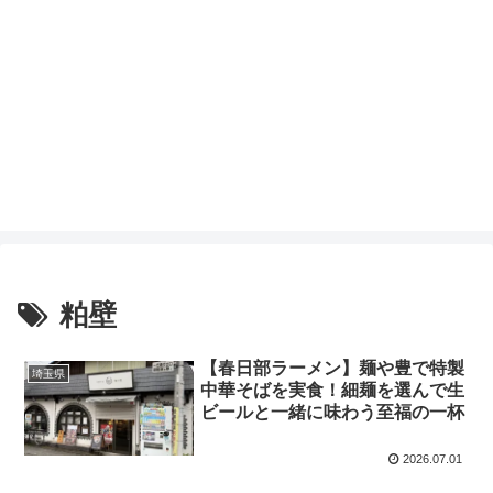
粕壁
【春日部ラーメン】麺や豊で特製
埼玉県
中華そばを実食！細麺を選んで生
ビールと一緒に味わう至福の一杯
2026.07.01