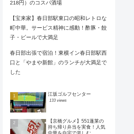
218円）のコスパ酒場
【宝来家】春日部駅東口の昭和レトロな
町中華。サービス精神に感動！酢豚・餃
子・ビールで大満足
春日部出張で宿泊！東横イン春日部駅西
口と「やまや新館」のランチが大満足で
した
江坂ゴルフセンター
133 views
【京橋グルメ】551蓬莱の
持ち帰り弁当を実食！人気
中華を自宅で楽しむ