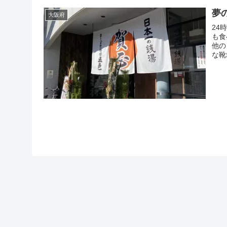
夢
大阪府
24
も食
他の
な靴