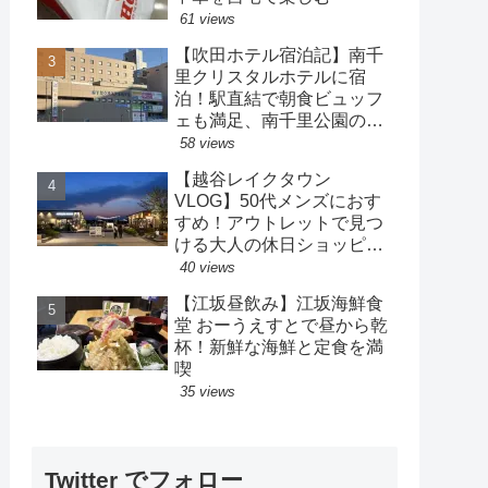
61 views
【吹田ホテル宿泊記】南千
里クリスタルホテルに宿
泊！駅直結で朝食ビュッフ
ェも満足、南千里公園の散
策も楽しめるホテル
58 views
【越谷レイクタウン
VLOG】50代メンズにおす
すめ！アウトレットで見つ
ける大人の休日ショッピン
グ
40 views
【江坂昼飲み】江坂海鮮食
堂 おーうえすとで昼から乾
杯！新鮮な海鮮と定食を満
喫
35 views
Twitter でフォロー