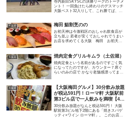
寺内新田SKYSCの決勝リーグのトーナメ
ント！ 一回負けたら終わりのデスマッチ
大阪ベスト32入りして、これ勝てば、ベ
スト16に進出できる大事な試合
梅田 鮨割烹のの
大阪府
お初天神は今激戦区のおしゃれ飲食店が
立ち並ぶ 若者が安くておしゃれでうまい
お店を求めてくる大阪 梅田 お初天神
に来る お寿司さしすなど、SNSでばずっ
たお店が結構あります コース料理 コース
料金8,000円 (税込)＊前菜＊お造り３種＊
焼肉定食グリルキムラ（土佐堀）
大阪府
逸品...
焼肉定食という名前があるのですごく気
になってたのですが、カウンター７席ぐ
らいのみの店で かなり老舗感漂ってま
す。調べると1949年筆者がまだ生まれて
ない時に創業してます。 今回はランチに
お邪魔させていただきました。 予約不可
【大阪梅田グルメ】30分飲み放題
大阪府
だが、ランチ時に...
が税込591円！ローマ軒 大阪駅前
第3ビル店で一人飲みを満喫【49
歳会社経営者のリアルな一人飯・
30分飲み放題がなんと税込591円！ 大阪
出張飯VLOG】
駅前第3ビル地下2階にある「焼きスパゲ
ッティ×ワイン ローマ軒」。 このお店の
魅力は何と言っても、**30分飲み放題が
税込591円（税抜550円）**という驚きの
コストパフォーマンスです。 生ビール...