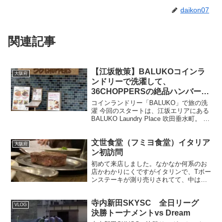
daikon07
関連記事
【江坂散策】BALUKOコインラ
大阪府
ンドリーで洗濯して、
36CHOPPERSの絶品ハンバーグ
ランチ！江坂公園を一周して楽し
コインランドリー「BALUKO」で旅の洗
む休日
濯 今回のスタートは、江坂エリアにある
BALUKO Laundry Place 吹田垂水町。 24
時間営業のスタイリッシュなコインラン
ドリーで、旅行中や出張中の洗濯にも便
文世食堂（フミヨ食堂）イタリア
利なスポットです。 店内は明る...
大阪府
ン初訪問
初めて来店しました。なかなか何系のお
店かわかりにくですがイタリンで、Tボー
ンステーキが測り売りされてて、中は昭
和なレトロな感じで、一品ずつかなり美
味しいこだわったものが出てきて、女性
寺内新田SKYSC 全日リーグ
客やカップルが多いです。また女性スタ
VLOG
ッフが気さくで対応よかったです。
決勝トーナメントvs Dream