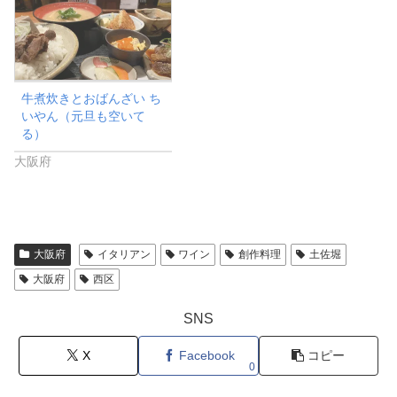
牛煮炊きとおばんざい ち
いやん（元旦も空いて
る）
大阪府
大阪府
イタリアン
ワイン
創作料理
土佐堀
大阪府
西区
SNS
X
Facebook
コピー
0