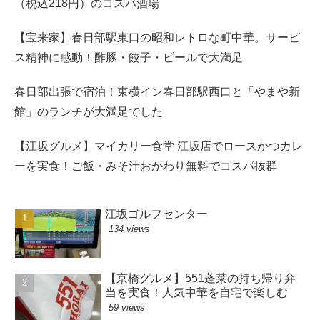
（税込218円）のコスパ酒場
【宝来家】春日部駅東口の昭和レトロな町中華。サービ
ス精神に感動！酢豚・餃子・ビールで大満足
春日部出張で宿泊！東横イン春日部駅西口と「やまや新
館」のランチが大満足でした
【江坂グルメ】マイカリー食堂 江坂店でロースかつカレ
ーを実食！ご飯・みそ汁おかわり無料でコスパ抜群
江坂ゴルフセンター
134 views
【京橋グルメ】551蓬莱の持ち帰り弁
当を実食！人気中華を自宅で楽しむ
59 views